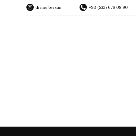
drmertersan
‭+90 (532) 676 08 90‬
Cerrahi İşlemler
M