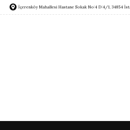
İçerenköy Mahallesi Hastane Sokak No:4 D:4/1, 34854 İst
edikal Estetik Uygulamalar
Hakkımda
İletişim