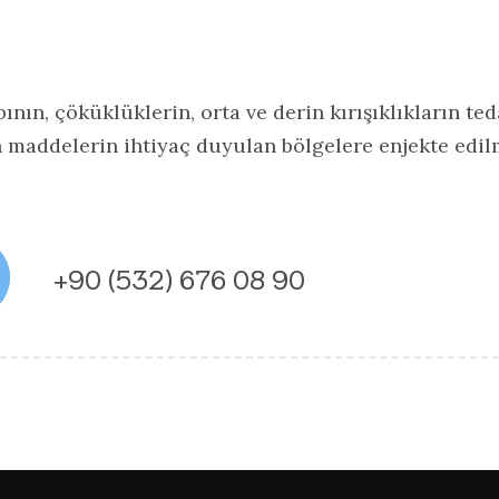
ın, çöküklüklerin, orta ve derin kırışıklıkların te
addelerin ihtiyaç duyulan bölgelere enjekte edilm
+‭90 (532) 676 08 90