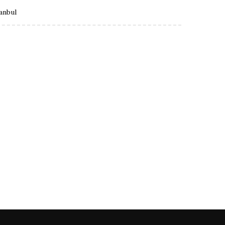
anbul
Türkçe
English